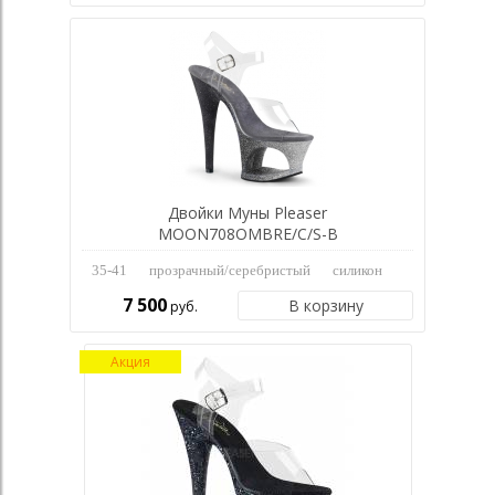
Двойки Муны Pleaser
MOON708OMBRE/C/S-B
35-41
прозрачный/серебристый
силикон
7 500
В корзину
руб.
Акция