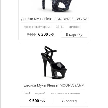
Двойки Муны Pleaser MOON708LG/C/BG
прозрачный/черный
35-41
силикон
6 300
7 900
В корзину
руб.
Двойка Муны Pleaser MOON709/B/M
35-41
черный
лакированная экокожа
9 500
В корзину
руб.