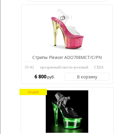
Стрипы Pleaser ADO708MCT/C/PN
35-42
прозрачный/светло-розовый
США
6 800
В корзину
руб.
Акция