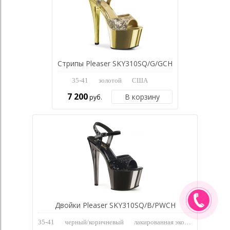
Стрипы Pleaser SKY310SQ/G/GCH
35-41
золотой
США
7 200
В корзину
руб.
Двойки Pleaser SKY310SQ/B/PWCH
35-41
черный/коричневый
лакированная экокожа с пайетками