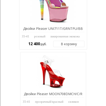
Двойки Pleaser UNI711T/GRNTPU/BB
35-41
розовый
лакированная экокожа
12 400
В корзину
руб.
Двойки Pleaser MOON708DMCH/C/R
35-41
прозрачный/красный
силикон