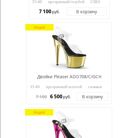
35-40
прозрачный/голубой
США
7 100
В корзину
руб.
Акция
Двойки Pleaser ADO708/C/GCH
35-40
прозрачный/золотой
силикон
6 500
7 100
В корзину
руб.
Акция