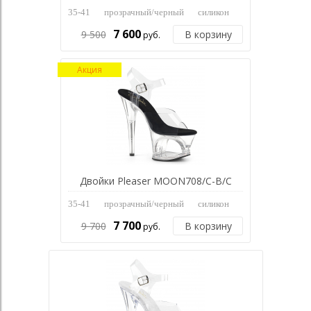
35-41
прозрачный/черный
силикон
7 600
9 500
В корзину
руб.
Акция
Двойки Pleaser MOON708/C-B/C
35-41
прозрачный/черный
силикон
7 700
9 700
В корзину
руб.