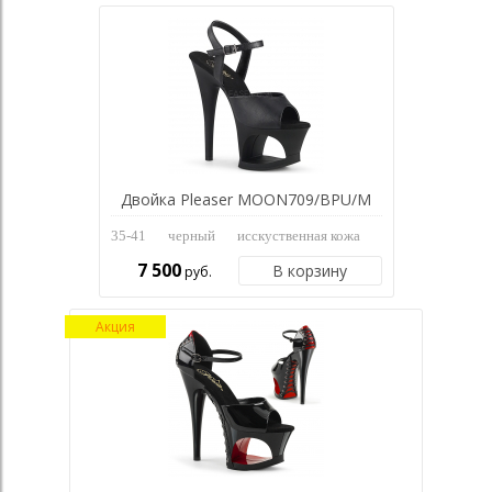
Двойка Pleaser MOON709/BPU/M
35-41
черный
исскуственная кожа
7 500
В корзину
руб.
Акция