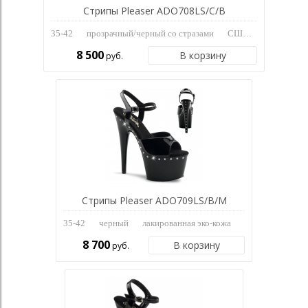
Стрипы Pleaser ADO708LS/C/B
35-42
прозрачный/черный со стразами
США
8 500
В корзину
руб.
Стрипы Pleaser ADO709LS/B/M
35-42
черный
лакированная эко-кожа
8 700
В корзину
руб.