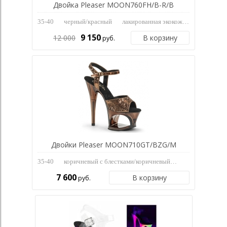
Двойка Pleaser MOON760FH/B-R/B
35-40
черный/красный
лакированная экокожа
9 150
12 000
В корзину
руб.
Двойки Pleaser MOON710GT/BZG/M
35-40
коричневый с блестками/коричневый
искусственная 
7 600
В корзину
руб.