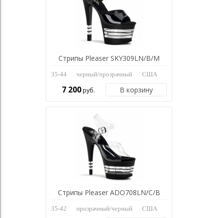
Стрипы Pleaser SKY309LN/B/M
35-44
черный/прозрачный
США
7 200
В корзину
руб.
Стрипы Pleaser ADO708LN/C/B
35-42
прозрачный/черный
США