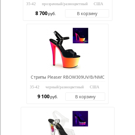
35-42
прозрачный/разноцветный
США
8 700
В корзину
руб.
Стрипы Pleaser RBOW309UV/B/NMC
35-42
черный/разноцветный
США
9 100
В корзину
руб.