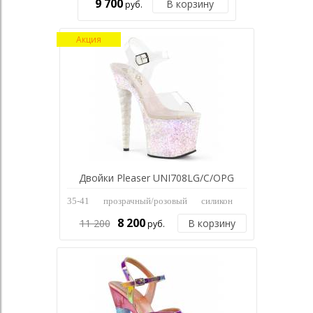
9 700
В корзину
руб.
Акция
Двойки Pleaser UNI708LG/C/OPG
35-41
прозрачный/розовый
силикон
8 200
11 200
В корзину
руб.