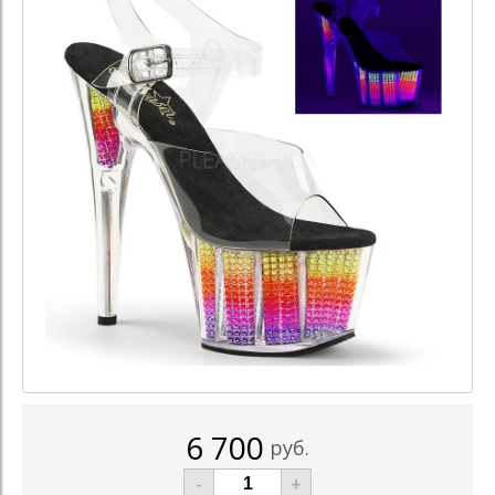
6 700
руб.
-
+