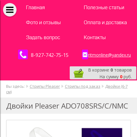
Главная
Полезные статьи
Фото и отзывы
Оплата и доставка
Задать вопрос
Контакты
8-927-742-75-15
ritmonline@yandex.ru
В корзине
0
товаров
На сумму
0
руб.
Вы здесь:
Стрипы Pleaser
Стрипы под заказ
Двойки (6-7
см)
Двойки Pleaser ADO708SRS/C/NMC