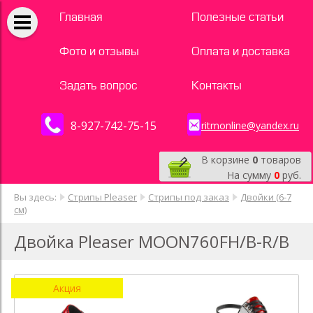
Главная
Полезные статьи
Фото и отзывы
Оплата и доставка
Задать вопрос
Контакты
8-927-742-75-15
ritmonline@yandex.ru
В корзине
0
товаров
На сумму
0
руб.
Вы здесь:
Стрипы Pleaser
Стрипы под заказ
Двойки (6-7
см)
Двойка Pleaser MOON760FH/B-R/B
Акция