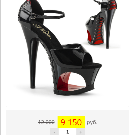
9 150
12 000
руб.
-
+