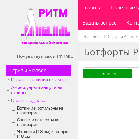
Главная
Полезные с
Задать вопрос
Конт
Вы здесь:
Стрипы Pleaser
Ботфорты P
Почувствуй свой РИТМ!..
Стрипы Pleaser
Новинка
Стрипы в наличии в Самаре
Аксессуары и защита на
стрипы
Стрипы под заказ
Ботинки и ботильоны на
платформе
Сапоги и ботфорты на
платформе
Четверки (13 см) и пятерки
(16 см)