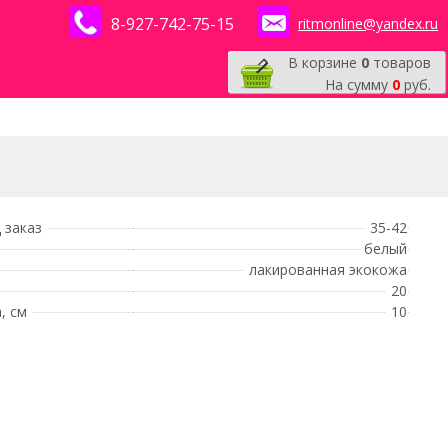
8-927-742-75-15
ritmonline@yandex.ru
В корзине
0
товаров
На сумму
0
руб.
 заказ
35-42
белый
лакированная экокожа
20
, см
10