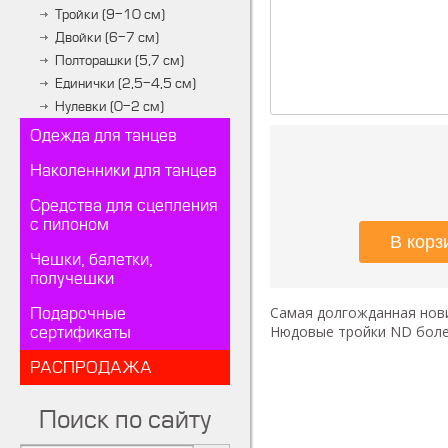
Тройки (9-10 см)
Двойки (6-7 см)
Полторашки (5,7 см)
Единички (2,5-4,5 см)
Нулевки (0-2 см)
Одежда для танцев
Наколенники для танцев
Средства для сцепления
с пилоном
Чешки, балетки,
получешки
Самая долгожданная нови
Подарочные
Нюдовые тройки ND более
сертификаты
РАСПРОДАЖА
Поиск по сайту