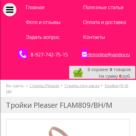
Главная
Полезные статьи
Фото и отзывы
Оплата и доставка
Задать вопрос
Контакты
8-927-742-75-15
ritmonline@yandex.ru
В корзине
0
товаров
На сумму
0
руб.
Вы здесь:
Стрипы Pleaser
Стрипы под заказ
Тройки (9-10
см)
Тройки Pleaser FLAM809/BH/M