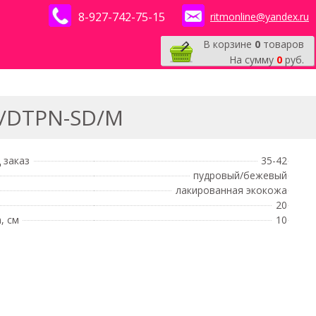
8-927-742-75-15
ritmonline@yandex.ru
В корзине
0
товаров
На сумму
0
руб.
C/DTPN-SD/M
 заказ
35-42
пудровый/бежевый
лакированная экокожа
20
, см
10