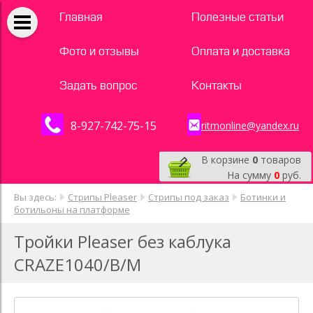
Главная
Полезные статьи
Фото и отзывы
Оплата и доставка
Задать вопрос
Контакты
8-927-742-75-15
ritmonline@yandex.ru
В корзине
0
товаров
На сумму
0
руб.
Вы здесь:
Стрипы Pleaser
Стрипы под заказ
Ботинки и
ботильоны на платформе
Тройки Pleaser без каблука
CRAZE1040/B/M