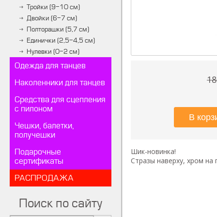
Тройки (9-10 см)
Двойки (6-7 см)
Полторашки (5,7 см)
Единички (2,5-4,5 см)
Нулевки (0-2 см)
Одежда для танцев
18
Наколенники для танцев
Средства для сцепления
с пилоном
Чешки, балетки,
получешки
Шик-новинка!
Подарочные
Стразы наверху, хром на
сертификаты
РАСПРОДАЖА
Поиск по сайту