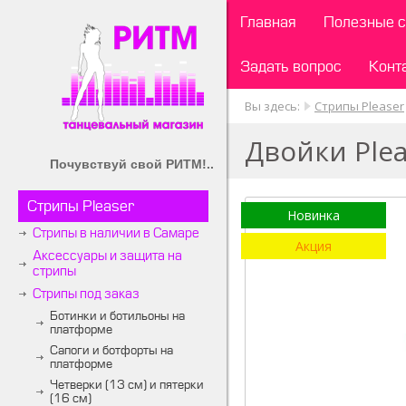
Главная
Полезные с
Задать вопрос
Конт
Вы здесь:
Стрипы Pleaser
Двойки Ple
Почувствуй свой РИТМ!..
Стрипы Pleaser
Новинка
Стрипы в наличии в Самаре
Акция
Аксессуары и защита на
стрипы
Стрипы под заказ
Ботинки и ботильоны на
платформе
Сапоги и ботфорты на
платформе
Четверки (13 см) и пятерки
(16 см)