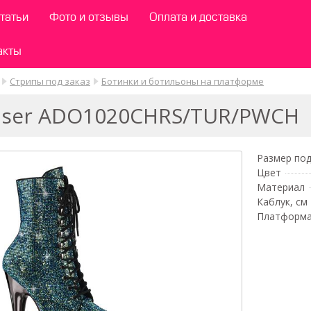
татьи
Фото и отзывы
Оплата и доставка
акты
Стрипы под заказ
Ботинки и ботильоны на платформе
aser ADO1020CHRS/TUR/PWCH
Размер под
Цвет
Материал
Каблук, см
Платформа