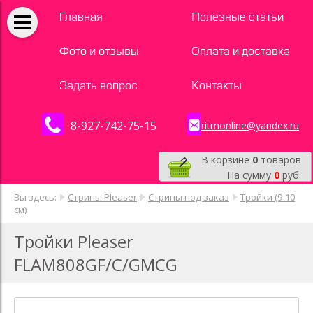
Главная
Полезные статьи
Фото и отзывы
Оплата и доставка
Задать вопрос
Контакты
8-927-742-75-15
ritmonline@yandex.ru
В корзине
0
товаров
На сумму
0
руб.
Вы здесь:
Стрипы Pleaser
Стрипы под заказ
Тройки (9-10
см)
Тройки Pleaser
FLAM808GF/C/GMCG