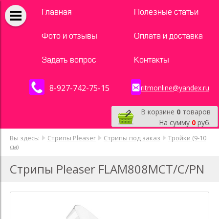
Главная
Полезные статьи
Фото и отзывы
Оплата и доставка
Задать вопрос
Контакты
8-927-742-75-15
ritmonline@yandex.ru
В корзине
0
товаров
На сумму
0
руб.
Вы здесь:
Стрипы Pleaser
Стрипы под заказ
Тройки (9-10
см)
Стрипы Pleaser FLAM808MCT/C/PN