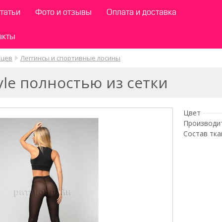
татьи
Фото и отзывы
Оплата и доставка
акты
нцев
Леггинсы и спортивные лосины
yle полностью из сетки
Цвет
Производи
Состав тка