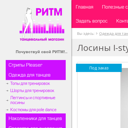
Главная
Полезные с
Задать вопрос
Конт
Вы здесь:
Одежда для та
Лосины I-st
Почувствуй свой РИТМ!..
Стрипы Pleaser
Под заказ
Одежда для танцев
Топы для тренировок
Шорты для тренировок
Леггинсы и спортивные
лосины
Костюмы для pole dance
Наколенники для танцев