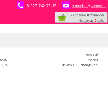
8-927-742-75-15
ritmonline@yandex.ru
В корзине
0
товаров
На сумму
0
руб.
черный
тель
Россия
ни, %
нейлон 95, спандекс 5