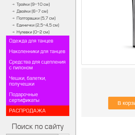
Тройки (9-10 см)
Двойки (6-7 см)
Полторашки (5,7 см)
Единички (2,5-4,5 см)
Нулевки (0-2 см)
Одежда для танцев
Наколенники для танцев
Средства для сцепления
с пилоном
Чешки, балетки,
получешки
Подарочные
сертификаты
РАСПРОДАЖА
Поиск по сайту