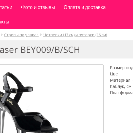
татьи
Фото и отзывы
Оплата и доставка
акты
Стрипы под заказ
Четверки (13 см) и пятерки (16 см)
aser BEY009/B/SCH
Размер под
Цвет
Материал
Каблук, см
Платформа