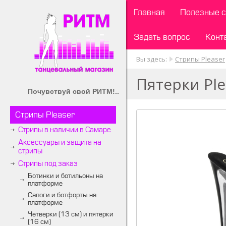
Главная
Полезные с
Задать вопрос
Конт
Вы здесь:
Стрипы Pleaser
Пятерки Ple
Почувствуй свой РИТМ!..
Стрипы Pleaser
Стрипы в наличии в Самаре
Аксессуары и защита на
стрипы
Стрипы под заказ
Ботинки и ботильоны на
платформе
Сапоги и ботфорты на
платформе
Четверки (13 см) и пятерки
(16 см)