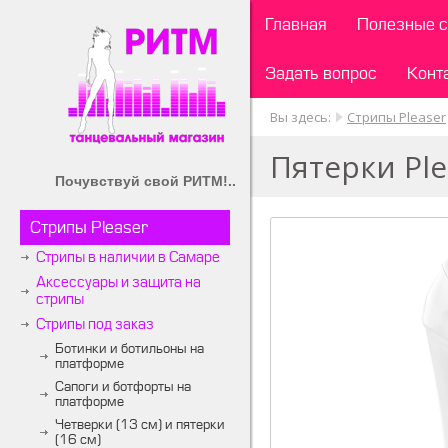
Главная
Полезные с
Задать вопрос
Конт
Вы здесь:
Стрипы Pleaser
Пятерки Pl
Почувствуй свой РИТМ!..
Стрипы Pleaser
Стрипы в наличии в Самаре
Аксессуары и защита на
стрипы
Стрипы под заказ
Ботинки и ботильоны на
платформе
Сапоги и ботфорты на
платформе
Четверки (13 см) и пятерки
(16 см)