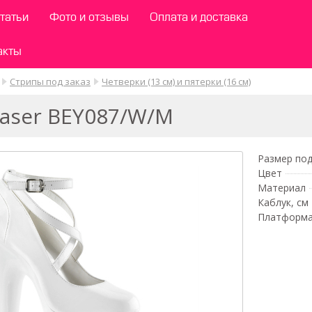
татьи
Фото и отзывы
Оплата и доставка
акты
Стрипы под заказ
Четверки (13 см) и пятерки (16 см)
easer BEY087/W/M
Размер под
Цвет
Материал
Каблук, см
Платформа