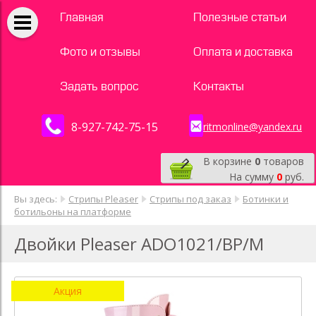
Главная
Полезные статьи
Фото и отзывы
Оплата и доставка
Задать вопрос
Контакты
8-927-742-75-15
ritmonline@yandex.ru
В корзине
0
товаров
На сумму
0
руб.
Вы здесь:
Стрипы Pleaser
Стрипы под заказ
Ботинки и
ботильоны на платформе
Двойки Pleaser ADO1021/BP/M
Акция