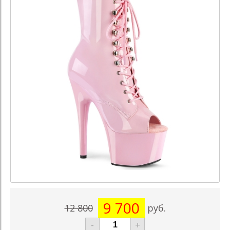
9 700
12 800
руб.
-
+