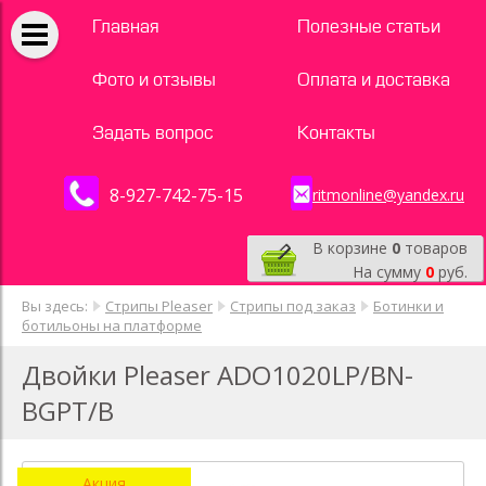
Главная
Полезные статьи
Фото и отзывы
Оплата и доставка
Задать вопрос
Контакты
8-927-742-75-15
ritmonline@yandex.ru
В корзине
0
товаров
На сумму
0
руб.
Вы здесь:
Стрипы Pleaser
Стрипы под заказ
Ботинки и
ботильоны на платформе
Двойки Pleaser ADO1020LP/BN-
BGPT/B
Акция