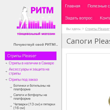
Главная
Полезные с
Задать вопрос
Конт
Вы здесь:
Стрипы Pleaser
Сапоги Ple
Почувствуй свой РИТМ!..
Стрипы Pleaser
Стрипы в наличии в Самаре
Аксессуары и защита на
стрипы
Стрипы под заказ
Ботинки и ботильоны на
платформе
Сапоги и ботфорты на
платформе
Четверки (13 см) и пятерки
(16 см)