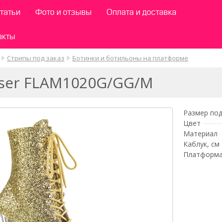
татьи
Фото и отзывы
Оплата и доставка
акты
Стрипы под заказ
Ботинки и ботильоны на платформе
aser FLAM1020G/GG/M
Размер под
Цвет
Материал
Каблук, см
Платформа