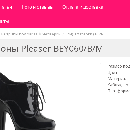
татьи
Фото и отзывы
Оплата и доставка
акты
Стрипы под заказ
Четверки (13 см) и пятерки (16 см)
оны Pleaser BEY060/B/M
Размер под
Цвет
Материал
Каблук, см
Платформа