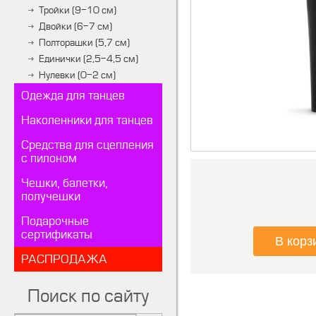
Тройки (9-10 см)
Двойки (6-7 см)
Полторашки (5,7 см)
Единички (2,5-4,5 см)
Нулевки (0-2 см)
Одежда для танцев
Наколенники для танцев
Средства для сцепления
с пилоном
Чешки, балетки,
получешки
Подарочные
сертификаты
РАСПРОДАЖА
Поиск по сайту