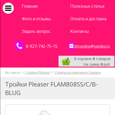
Главная
Полезные статьи
Фото и отзывы
Оплата и доставка
Задать вопрос
Контакты
8-927-742-75-15
ritmonline@yandex.ru
В корзине
0
товаров
На сумму
0
руб.
Вы здесь:
Стрипы Pleaser
Стрипы в наличии в Самаре
Тройки Pleaser FLAM808SS/C/B-
BLUG