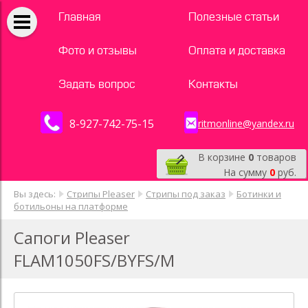
Главная
Полезные статьи
Фото и отзывы
Оплата и доставка
Задать вопрос
Контакты
8-927-742-75-15
ritmonline@yandex.ru
В корзине
0
товаров
На сумму
0
руб.
Вы здесь:
Стрипы Pleaser
Стрипы под заказ
Ботинки и
ботильоны на платформе
Сапоги Pleaser
FLAM1050FS/BYFS/M