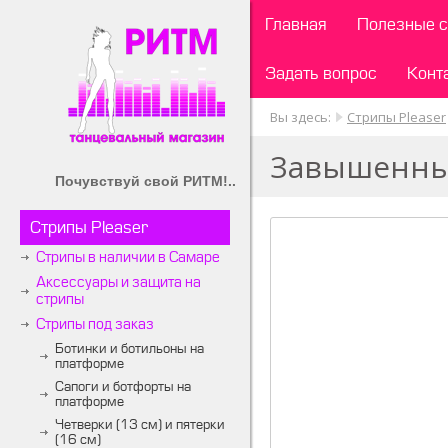
Главная
Полезные с
Задать вопрос
Конт
Вы здесь:
Стрипы Pleaser
Завышенные
Почувствуй свой РИТМ!..
Стрипы Pleaser
Стрипы в наличии в Самаре
Аксессуары и защита на
стрипы
Стрипы под заказ
Ботинки и ботильоны на
платформе
Сапоги и ботфорты на
платформе
Четверки (13 см) и пятерки
(16 см)