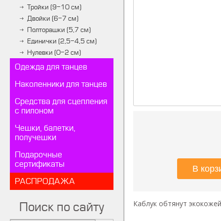
Тройки (9-10 см)
Двойки (6-7 см)
Полторашки (5,7 см)
Единички (2,5-4,5 см)
Нулевки (0-2 см)
Одежда для танцев
Наколенники для танцев
Средства для сцепления
с пилоном
Чешки, балетки,
получешки
Подарочные
сертификаты
РАСПРОДАЖА
Каблук обтянут экокожей
Поиск по сайту