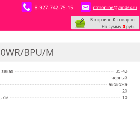
8-927-742-75-15
ritmonline@yandex.ru
В корзине
0
товаров
На сумму
0
руб.
50WR/BPU/M
 заказ
35-42
черный
экокожа
20
, см
10