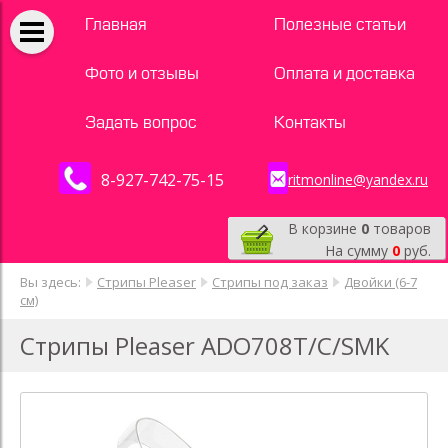
Главная
Полезные статьи
Фото и отзывы
Оплата и доставка
Задать вопрос
Контакты
8-927-742-75-15
ritmonline@yandex.ru
В корзине
0
товаров
На сумму
0
руб.
Вы здесь:
Стрипы Pleaser
Стрипы под заказ
Двойки (6-7
см)
Стрипы Pleaser ADO708T/C/SMK