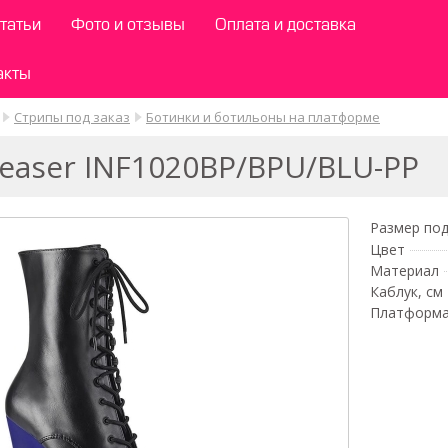
татьи
Фото и отзывы
Оплата и доставка
акты
Стрипы под заказ
Ботинки и ботильоны на платформе
easer INF1020BP/BPU/BLU-PP
Размер под
Цвет
Материал
Каблук, см
Платформа