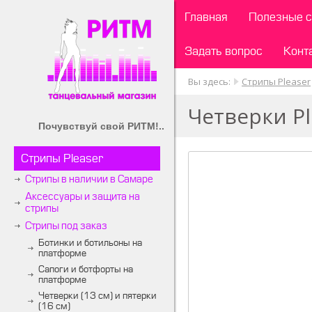
Главная
Полезные с
Задать вопрос
Конт
Вы здесь:
Стрипы Pleaser
Четверки Pl
Почувствуй свой РИТМ!..
Стрипы Pleaser
Стрипы в наличии в Самаре
Аксессуары и защита на
стрипы
Стрипы под заказ
Ботинки и ботильоны на
платформе
Сапоги и ботфорты на
платформе
Четверки (13 см) и пятерки
(16 см)