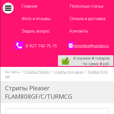
Главная
Полезные статьи
Фото и отзывы
Оплата и доставка
Задать вопрос
Контакты
8-927-742-75-15
ritmonline@yandex.ru
В корзине
0
товаров
На сумму
0
руб.
Вы здесь:
Стрипы Pleaser
Стрипы под заказ
Тройки (9-10
см)
Стрипы Pleaser
FLAM808GF/C/TURMCG