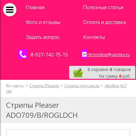
Главная
Полезные статьи
Фото и отзывы
Оплата и доставка
Задать вопрос
Контакты
8-927-742-75-15
ritmonline@yandex.ru
В корзине
0
товаров
На сумму
0
руб.
Вы здесь:
Стрипы Pleaser
Стрипы под заказ
Двойки (6-7
см)
Стрипы Pleaser
ADO709/B/ROGLDCH