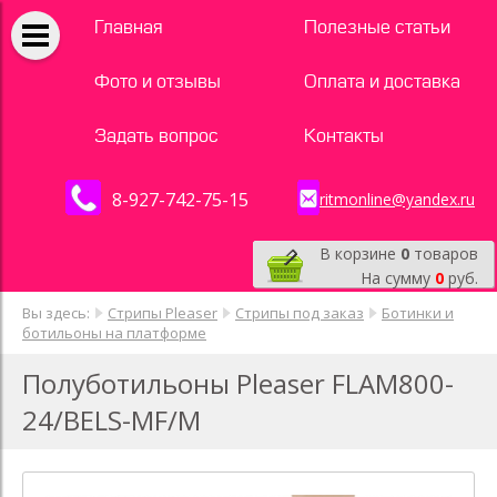
Главная
Полезные статьи
Фото и отзывы
Оплата и доставка
Задать вопрос
Контакты
8-927-742-75-15
ritmonline@yandex.ru
В корзине
0
товаров
На сумму
0
руб.
Вы здесь:
Стрипы Pleaser
Стрипы под заказ
Ботинки и
ботильоны на платформе
Полуботильоны Pleaser FLAM800-
24/BELS-MF/M