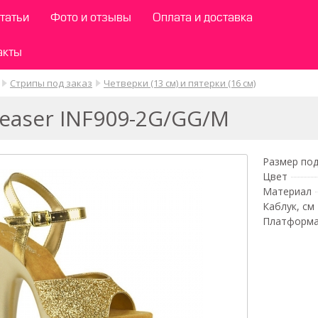
татьи
Фото и отзывы
Оплата и доставка
акты
Стрипы под заказ
Четверки (13 см) и пятерки (16 см)
easer INF909-2G/GG/M
Размер под
Цвет
Материал
Каблук, см
Платформа