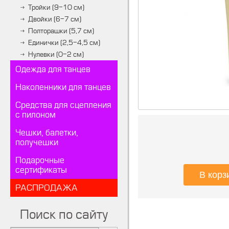
Тройки (9-10 см)
Двойки (6-7 см)
Полторашки (5,7 см)
Единички (2,5-4,5 см)
Нулевки (0-2 см)
Одежда для танцев
Наколенники для танцев
Средства для сцепления
с пилоном
Чешки, балетки,
получешки
Подарочные
сертификаты
РАСПРОДАЖА
Поиск по сайту