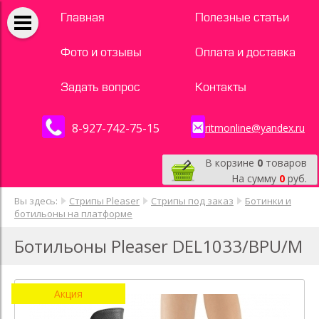
Главная
Полезные статьи
Фото и отзывы
Оплата и доставка
Задать вопрос
Контакты
8-927-742-75-15
ritmonline@yandex.ru
В корзине
0
товаров
На сумму
0
руб.
Вы здесь:
Стрипы Pleaser
Стрипы под заказ
Ботинки и
ботильоны на платформе
Ботильоны Pleaser DEL1033/BPU/M
Акция