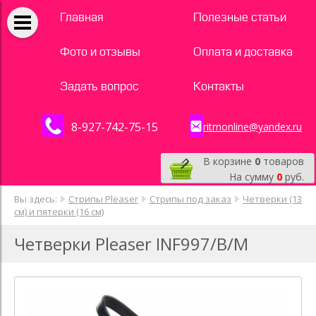
Главная
Полезные статьи
Фото и отзывы
Оплата и доставка
Задать вопрос
Контакты
8-927-742-75-15
ritmonline@yandex.ru
В корзине
0
товаров
На сумму
0
руб.
Вы здесь:
Стрипы Pleaser
Стрипы под заказ
Четверки (13
см) и пятерки (16 см)
Четверки Pleaser INF997/B/M