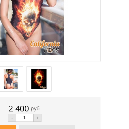
2 400
руб.
-
+