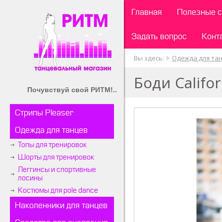
Главная
Полезные с
Задать вопрос
Конт
Вы здесь:
Одежда для та
Боди Califor
Почувствуй свой РИТМ!..
Стрипы Pleaser
Одежда для танцев
Топы для тренировок
Шорты для тренировок
Леггинсы и спортивные
лосины
Костюмы для pole dance
Наколенники для танцев