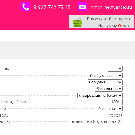
8-927-742-75-15
ritmonline@yandex.ru
В корзине
0
товаров
На сумму
0
руб.
 заказ
ткани, г/кв.м
 up
тель
Россия
ни, %
полиэстер 80, эластан 20