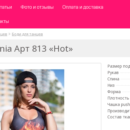
татьи
Фото и отзывы
Оплата и доставка
акты
нцев
Боди для танцев
nia Арт 813 «Hot»
Размер под
Рукав
Спина
Низ
Форма
Плотность 
Чашка push
Производи
Состав тка