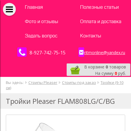
Главная
Полезные статьи
Фото и отзывы
Оплата и доставка
Задать вопрос
Контакты
8-927-742-75-15
ritmonline@yandex.ru
В корзине
0
товаров
На сумму
0
руб.
Вы здесь:
Стрипы Pleaser
Стрипы под заказ
Тройки (9-10
см)
Тройки Pleaser FLAM808LG/C/BG