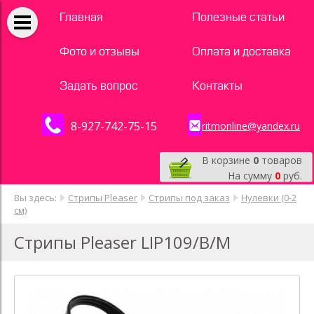
Главная
Полезные статьи
Фото и отзывы
Оплата и доставка
Задать вопрос
Контакты
8-927-742-75-15
ritmonline@yandex.ru
В корзине
0
товаров
На сумму
0
руб.
Вы здесь:
Стрипы Pleaser
Стрипы под заказ
Нулевки (0-2
см)
Стрипы Pleaser LIP109/B/M