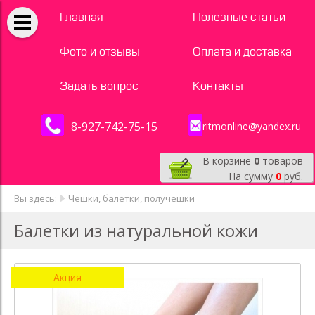
Главная
Полезные статьи
Фото и отзывы
Оплата и доставка
Задать вопрос
Контакты
8-927-742-75-15
ritmonline@yandex.ru
В корзине
0
товаров
На сумму
0
руб.
Вы здесь:
Чешки, балетки, получешки
Балетки из натуральной кожи
Акция