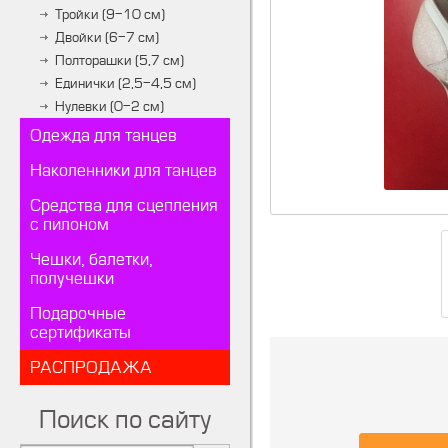
Тройки (9-10 см)
Двойки (6-7 см)
Полторашки (5,7 см)
Единички (2,5-4,5 см)
Нулевки (0-2 см)
Одежда для танцев
Наколенники для танцев
Средства для сцепления
с пилоном
Чешки, балетки,
получешки
Подарочные
сертификаты
РАСПРОДАЖА
Поиск по сайту