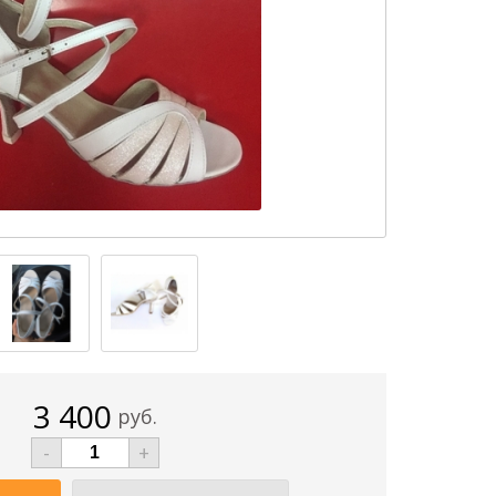
3 400
руб.
-
+