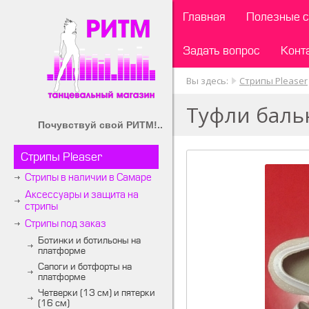
Главная
Полезные с
Задать вопрос
Конт
Вы здесь:
Стрипы Pleaser
Туфли баль
Почувствуй свой РИТМ!..
Стрипы Pleaser
Стрипы в наличии в Самаре
Аксессуары и защита на
стрипы
Стрипы под заказ
Ботинки и ботильоны на
платформе
Сапоги и ботфорты на
платформе
Четверки (13 см) и пятерки
(16 см)