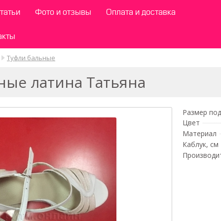
татьи
Фото и отзывы
Оплата и доставка
акты
Туфли бальные
ные латина Татьяна
Размер под
Цвет
Материал
Каблук, см
Производи