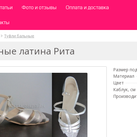
татьи
Фото и отзывы
Оплата и доставка
акты
Туфли бальные
ные латина Рита
Размер под
Материал
Цвет
Каблук, см
Производи